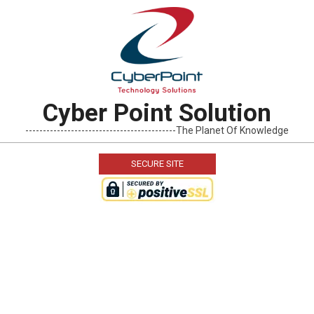
Skip
to
content
Cyber Point Solution
-------------------------------------------The Planet Of Knowledge
SECURE SITE