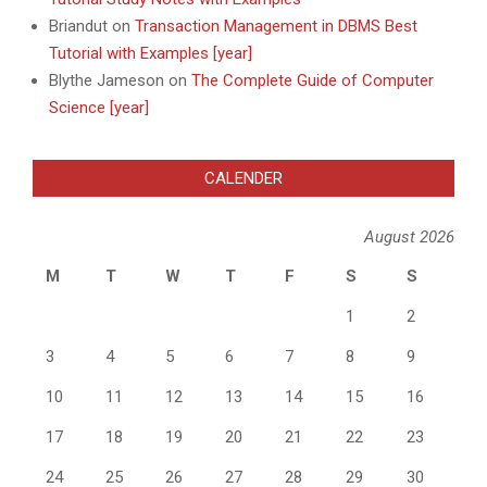
Briandut
on
Transaction Management in DBMS Best
Tutorial with Examples [year]
Blythe Jameson
on
The Complete Guide of Computer
Science [year]
CALENDER
August 2026
M
T
W
T
F
S
S
1
2
3
4
5
6
7
8
9
10
11
12
13
14
15
16
17
18
19
20
21
22
23
24
25
26
27
28
29
30