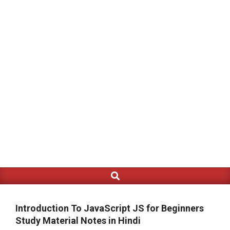
Search
Primary
Navigation
Menu
Introduction To JavaScript JS for Beginners
Study Material Notes in Hindi