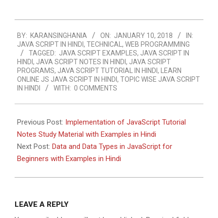
2018-
BY:
KARANSINGHANIA
ON:
JANUARY 10, 2018
IN:
01-
JAVA SCRIPT IN HINDI
,
TECHNICAL
,
WEB PROGRAMMING
10
TAGGED:
JAVA SCRIPT EXAMPLES
,
JAVA SCRIPT IN
HINDI
,
JAVA SCRIPT NOTES IN HINDI
,
JAVA SCRIPT
PROGRAMS
,
JAVA SCRIPT TUTORIAL IN HINDI
,
LEARN
ONLINE JS JAVA SCRIPT IN HINDI
,
TOPIC WISE JAVA SCRIPT
IN HINDI
WITH:
0 COMMENTS
Previous Post:
Implementation of JavaScript Tutorial
Notes Study Material with Examples in Hindi
Next Post:
Data and Data Types in JavaScript for
Beginners with Examples in Hindi
LEAVE A REPLY