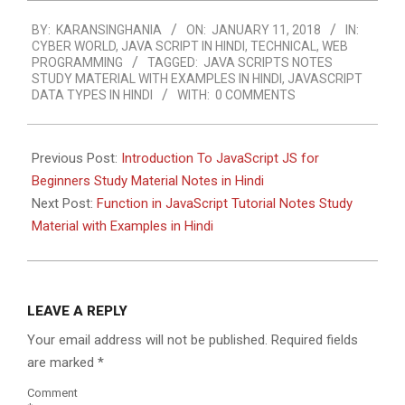
2018-
BY:
KARANSINGHANIA
ON:
JANUARY 11, 2018
IN:
01-
CYBER WORLD
,
JAVA SCRIPT IN HINDI
,
TECHNICAL
,
WEB
11
PROGRAMMING
TAGGED:
JAVA SCRIPTS NOTES
STUDY MATERIAL WITH EXAMPLES IN HINDI
,
JAVASCRIPT
DATA TYPES IN HINDI
WITH:
0 COMMENTS
Previous Post:
Introduction To JavaScript JS for
Beginners Study Material Notes in Hindi
Next Post:
Function in JavaScript Tutorial Notes Study
Material with Examples in Hindi
LEAVE A REPLY
Your email address will not be published.
Required fields
are marked
*
Comment