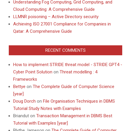
Understanding Fog Computing, Grid Computing, and
Cloud Computing: A Comprehensive Guide
LLMNR poisoning – Active Directory security
Achieving ISO 27001 Compliance for Companies in
Qatar: A Comprehensive Guide
RECENT COMMENTS
How to implement STRIDE threat model - STRIDE GPT4 -
Cyber Point Solution
on
Threat modelling : 4
Frameworks
Bettye
on
The Complete Guide of Computer Science
[year]
Doug Dorch
on
File Organisation Techniques in DBMS
Tutorial Study Notes with Examples
Briandut
on
Transaction Management in DBMS Best
Tutorial with Examples [year]
Blythe Jameson
on
The Complete Guide of Computer