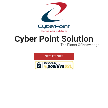
Skip
to
content
Cyber Point Solution
-------------------------------------------The Planet Of Knowledge
SECURE SITE