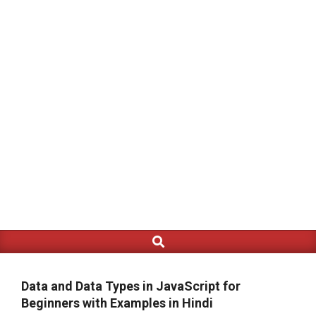
Search
Primary
Navigation
Menu
Data and Data Types in JavaScript for
Beginners with Examples in Hindi